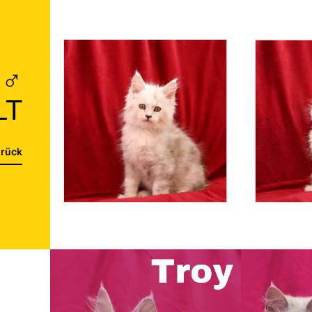
 ♂
LT
rück