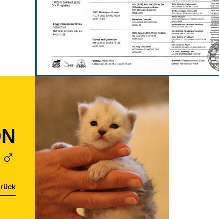
ON
 ♂
rück