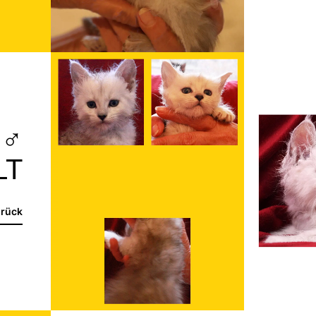
 ♂
LT
rück