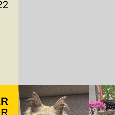
22
AR
ER