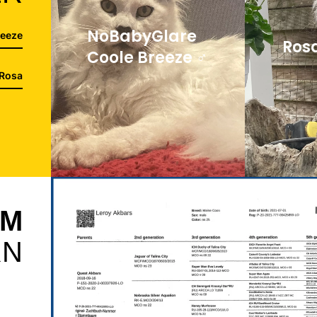
NoBabyGlare
reeze
Rosa
Coole Breeze ♂
 Rosa
UM
RN