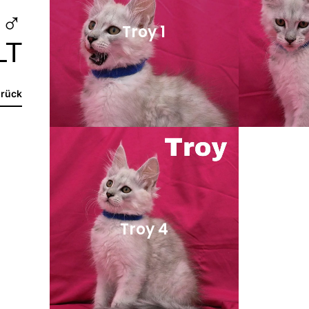
 ♂
Troy 1
LT
rück
Troy
5
Troy 4