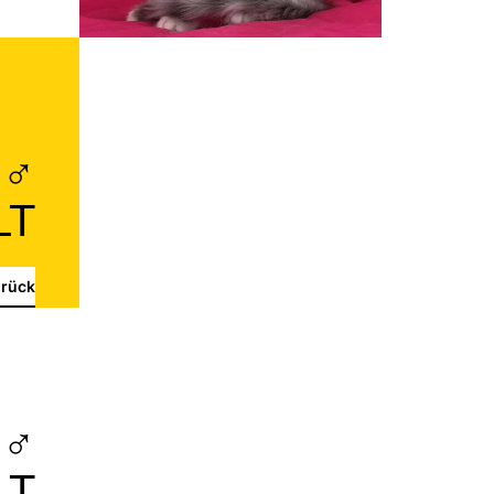
 ♂
LT
rück
 ♂
LT